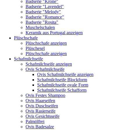
Badserie "Krone"
Badserie "Lavendel"
Badserie "Melody"
Badserie "Romance"
Badserie "Rosita"
Muschelschalen
Keramik aus Portugal anzeigen
Plüschschafe
Plüschschafe anzeigen
Plüschesel
Plüschschafe anzeigen
Schafmilchseife
Schafmilchseife anzeigen
Ovis Schafmilchseife
Ovis Schafmilchseife anzeigen
Schafmilchseife Blockform
Schafmilchseife ovale Form
Schafmilchseife Schafform
Ovis Festes Shampoo
Ovis Haarseifen
Ovis Duschseifen
Ovis Rasierseife
Ovis Gesichtsseife
Palmölfrei
Ovis Badesalze