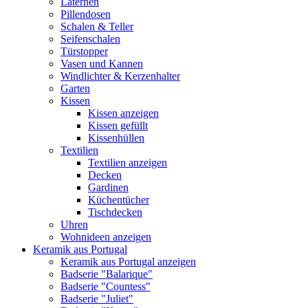
Laternen
Pillendosen
Schalen & Teller
Seifenschalen
Türstopper
Vasen und Kannen
Windlichter & Kerzenhalter
Garten
Kissen
Kissen anzeigen
Kissen gefüllt
Kissenhüllen
Textilien
Textilien anzeigen
Decken
Gardinen
Küchentücher
Tischdecken
Uhren
Wohnideen anzeigen
Keramik aus Portugal
Keramik aus Portugal anzeigen
Badserie "Balarique"
Badserie "Countess"
Badserie "Juliet"