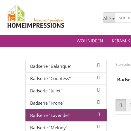
Alle
WOHNIDEEN
KERAMIK
Startseit
Badserie "Balarique"
Badserie "Countess"
Badser
Badserie "Juliet"
Badserie "Krone"
Badserie "Lavendel"
Badserie "Melody"