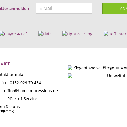
tter anmelden
AN
VICE
Pflegehinwe
taktformular
Umwelthi
efon: 0152-029 79 434
l:
office@homeimpressions.de
Rückruf-Service
en Sie uns
CEBOOK