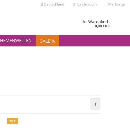
Deutschland
Kundenlogin
Merkzettel
nd
Ihr Warenkorb
0,00 EUR
THEMENWELTEN
SALE %
Konto erstellen
Passwort vergessen?
1
TOP