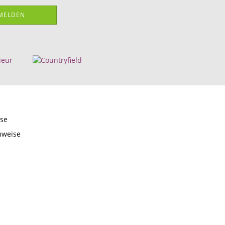
MELDEN
ise
nweise