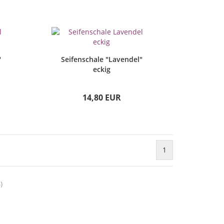
"
Seifenschale "Lavendel"
eckig
14,80 EUR
1
3
)