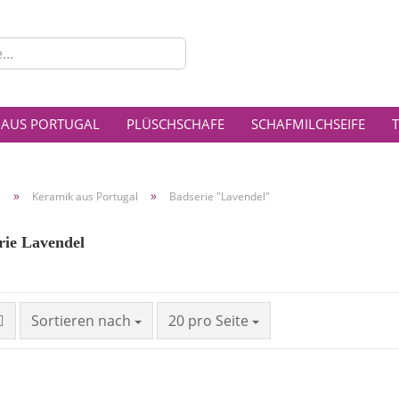
Lieferla
 AUS PORTUGAL
PLÜSCHSCHAFE
SCHAFMILCHSEIFE
»
»
e
Keramik aus Portugal
Badserie "Lavendel"
ie Lavendel
Sortieren nach
20 pro Seite