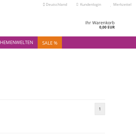
Deutschland
Kundenlogin
Merkzettel
nd
Ihr Warenkorb
0,00 EUR
THEMENWELTEN
SALE %
Konto erstellen
Passwort vergessen?
1