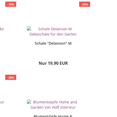
-15%
-33%
Schale "Delanson" M
Nur 19,90 EUR
-28%
Blumentöpfe Home &