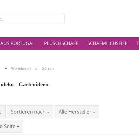
Lieferla
 AUS PORTUGAL
PLÜSCHSCHAFE
SCHAFMILCHSEIFE
»
»
e
Wohnideen
Garten
deko - Gartenideen
Sortieren nach
Alle Hersteller
o Seite