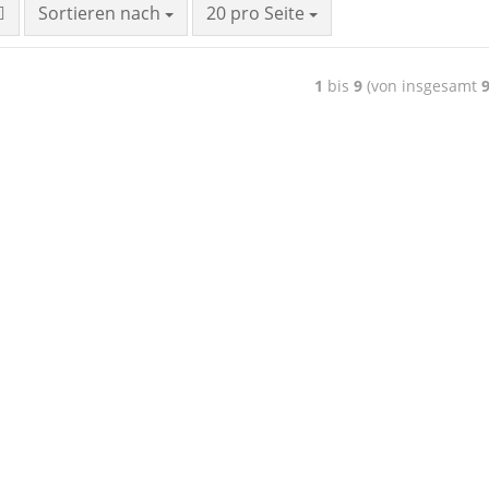
Sortieren nach
20 pro Seite
1
bis
9
(von insgesamt