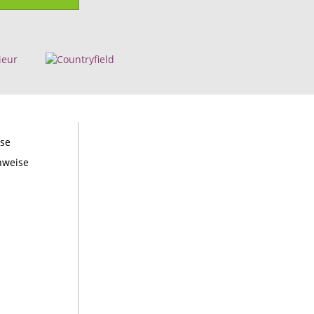
ise
nweise