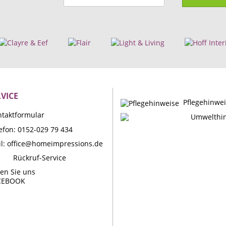
VICE
Pflegehinwe
taktformular
Umwelthi
efon: 0152-029 79 434
l:
office@homeimpressions.de
Rückruf-Service
en Sie uns
CEBOOK