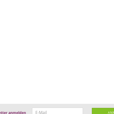
tter anmelden
AN