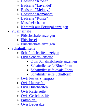
Badserie "Krone"
Badserie "Lavendel"
Badserie "Melody"
Badserie "Romance"
Badserie "Rosita"
Muschelschalen
Keramik aus Portugal anzeigen
Plüschschafe
Plüschschafe anzeigen
Plüschesel
Plüschschafe anzeigen
Schafmilchseife
Schafmilchseife anzeigen
Ovis Schafmilchseife
Ovis Schafmilchseife anzeigen
Schafmilchseife Blockform
Schafmilchseife ovale Form
Schafmilchseife Schafform
Ovis Festes Shampoo
Ovis Haarseifen
Ovis Duschseifen
Ovis Rasierseife
Ovis Gesichtsseife
Palmölfrei
Ovis Badesalze