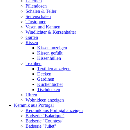
Laternen
Pillendosen
Schalen & Teller
Seifenschalen
Türstopper
Vasen und Kannen
Windlichter & Kerzenhalter
Garten
Kissen
Kissen anzeigen
Kissen gefüllt
Kissenhüllen
Textilien
Textilien anzeigen
Decken
Gardinen
Küchentücher
Tischdecken
Uhren
Wohnideen anzeigen
Keramik aus Portugal
Keramik aus Portugal anzeigen
Badserie "Balarique"
Badserie "Countess"
Badserie "Juliet"