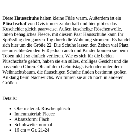
Diese
Hausschuhe
halten kleine Füße warm. Außerdem ist ein
Plüschschaf
von Ovis immer zauberhaft und hier gibt es das
Kuscheltier gleich paarweise. Außen kuschelige Röschenwolle,
innen behagliches Fleece, mit diesem Paar Hausschuhe kann Ihr
Sprössling den ganzen Tag durch die Wohnung stromern. Es handelt
sich hier um die Größe 22. Die Schuhe lassen den Zehen viel Platz,
sie umschließen den Fuß jedoch auch und Kinder können sie beim
Toben nicht so einfach verlieren. Wie es sich für die beiden
Plüschschafe gehört, haben sie ein süßes, drolliges Gesicht und die
passenden Ohren. Ob auf dem Geburtstagstisch oder unter dem
Weihnachtsbaum, die flauschigen Schuhe finden bestimmt großen
Anklang beim Nachwuchs. Wir führen sie auch noch in anderen
Größen.
Details:
Obermaterial: Röschenplüsch
Innenmaterial: Fleece
Absatzform: Flach
Schuhweite: normal
16 cm = Gr. 21-24