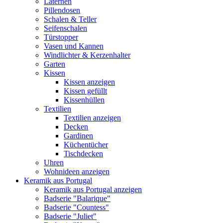
Laternen
Pillendosen
Schalen & Teller
Seifenschalen
Türstopper
Vasen und Kannen
Windlichter & Kerzenhalter
Garten
Kissen
Kissen anzeigen
Kissen gefüllt
Kissenhüllen
Textilien
Textilien anzeigen
Decken
Gardinen
Küchentücher
Tischdecken
Uhren
Wohnideen anzeigen
Keramik aus Portugal
Keramik aus Portugal anzeigen
Badserie "Balarique"
Badserie "Countess"
Badserie "Juliet"