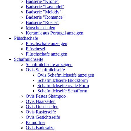
Badserie "Krone"
Badserie "Lavendel"
Badserie "Melody"
Badserie "Romance"
Badserie "Rosita"
Muschelschalen
Keramik aus Portugal anzeigen
Plüschschafe
Plüschschafe anzeigen
Plüschesel
Plüschschafe anzeigen
Schafmilchseife
Schafmilchseife anzeigen
Ovis Schafmilchseife
Ovis Schafmilchseife anzeigen
Schafmilchseife Blockform
Schafmilchseife ovale Form
Schafmilchseife Schafform
Ovis Festes Shampoo
Ovis Haarseifen
Ovis Duschseifen
Ovis Rasierseife
Ovis Gesichtsseife
Palmölfrei
Ovis Badesalze