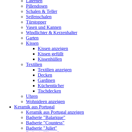
Laternen
Pillendosen
Schalen & Teller
Seifenschalen
Türstopper
Vasen und Kannen
Windlichter & Kerzenhalter
Garten
Kissen
Kissen anzeigen
Kissen gefüllt
Kissenhüllen
Textilien
Textilien anzeigen
Decken
Gardinen
Küchentücher
Tischdecken
Uhren
Wohnideen anzeigen
Keramik aus Portugal
Keramik aus Portugal anzeigen
Badserie "Balarique"
Badserie "Countess"
Badserie "Juliet"