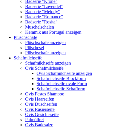
Badserie "Krone"
Badserie "Lavendel"
Badserie "Melody"
Badserie "Romance"
Badserie "Rosita"
Muschelschalen
Keramik aus Portugal anzeigen
Plüschschafe
Plüschschafe anzeigen
Plüschesel
Plüschschafe anzeigen
Schafmilchseife
Schafmilchseife anzeigen
Ovis Schafmilchseife
Ovis Schafmilchseife anzeigen
Schafmilchseife Blockform
Schafmilchseife ovale Form
Schafmilchseife Schafform
Ovis Festes Shampoo
Ovis Haarseifen
Ovis Duschseifen
Ovis Rasierseife
Ovis Gesichtsseife
Palmölfrei
Ovis Badesalze