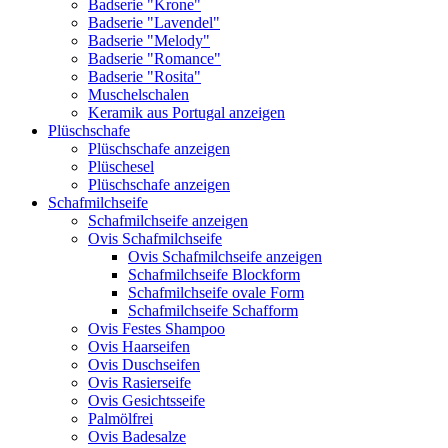
Badserie "Krone"
Badserie "Lavendel"
Badserie "Melody"
Badserie "Romance"
Badserie "Rosita"
Muschelschalen
Keramik aus Portugal anzeigen
Plüschschafe
Plüschschafe anzeigen
Plüschesel
Plüschschafe anzeigen
Schafmilchseife
Schafmilchseife anzeigen
Ovis Schafmilchseife
Ovis Schafmilchseife anzeigen
Schafmilchseife Blockform
Schafmilchseife ovale Form
Schafmilchseife Schafform
Ovis Festes Shampoo
Ovis Haarseifen
Ovis Duschseifen
Ovis Rasierseife
Ovis Gesichtsseife
Palmölfrei
Ovis Badesalze