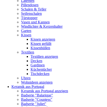
Laternen
Pillendosen
Schalen & Teller
Seifenschalen
Türstopper
Vasen und Kannen
Windlichter & Kerzenhalter
Garten
Kissen
Kissen anzeigen
Kissen gefüllt
Kissenhüllen
Textilien
Textilien anzeigen
Decken
Gardinen
Küchentücher
Tischdecken
Uhren
Wohnideen anzeigen
Keramik aus Portugal
Keramik aus Portugal anzeigen
Badserie "Balarique"
Badserie "Countess"
Badserie "Juliet"