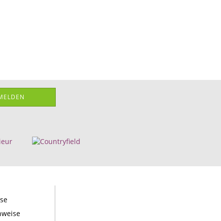
MELDEN
ise
nweise