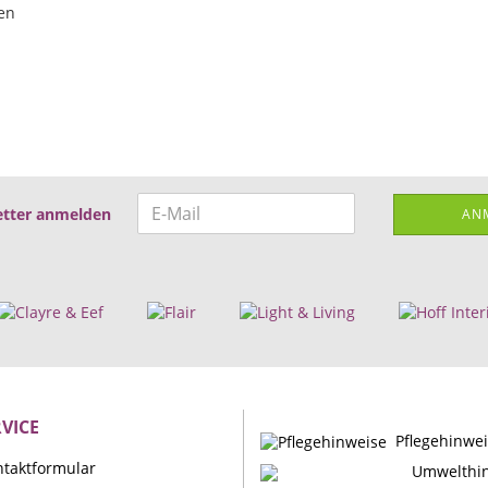
ten
tter anmelden
AN
VICE
Pflegehinwe
taktformular
Umwelthi