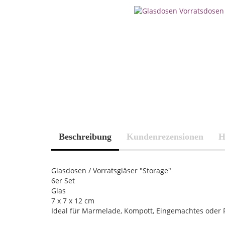
Beschreibung
Kundenrezensionen
H
Glasdosen / Vorratsgläser "Storage"
6er Set
Glas
7 x 7 x 12 cm
Ideal für Marmelade, Kompott, Eingemachtes oder 