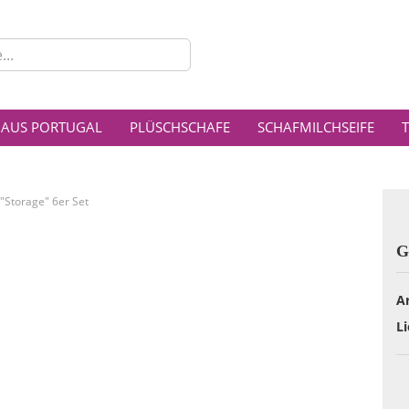
Lieferla
 AUS PORTUGAL
PLÜSCHSCHAFE
SCHAFMILCHSEIFE
"Storage" 6er Set
G
Ar
Li