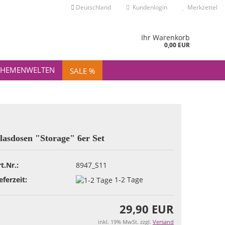
Deutschland
Kundenlogin
Merkzettel
nd
Ihr Warenkorb
0,00 EUR
THEMENWELTEN
SALE %
Konto erstellen
lasdosen "Storage" 6er Set
Passwort vergessen?
t.Nr.:
8947_S11
eferzeit:
1-2 Tage
29,90 EUR
inkl. 19% MwSt. zzgl.
Versand